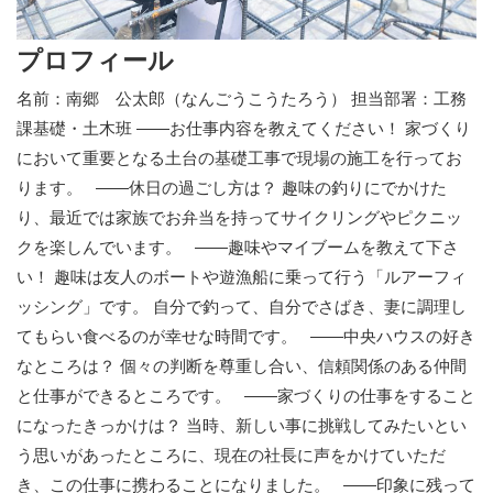
プロフィール
名前：南郷 公太郎（なんごうこうたろう） 担当部署：工務
課基礎・土木班 ——お仕事内容を教えてください！ 家づくり
において重要となる土台の基礎工事で現場の施工を行ってお
ります。 ——休日の過ごし方は？ 趣味の釣りにでかけた
り、最近では家族でお弁当を持ってサイクリングやピクニッ
クを楽しんでいます。 ——趣味やマイブームを教えて下さ
い！ 趣味は友人のボートや遊漁船に乗って行う「ルアーフィ
ッシング」です。 自分で釣って、自分でさばき、妻に調理し
てもらい食べるのが幸せな時間です。 ——中央ハウスの好き
なところは？ 個々の判断を尊重し合い、信頼関係のある仲間
と仕事ができるところです。 ——家づくりの仕事をすること
になったきっかけは？ 当時、新しい事に挑戦してみたいとい
う思いがあったところに、現在の社長に声をかけていただ
き、この仕事に携わることになりました。 ——印象に残って