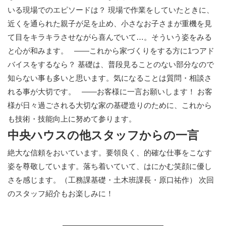
いる現場でのエピソードは？ 現場で作業をしていたときに、
近くを通られた親子が足を止め、小さなお子さまが重機を見
て目をキラキラさせながら喜んでいて…。そういう姿をみる
と心が和みます。 ——これから家づくりをする方に1つアド
バイスをするなら？ 基礎は、普段見ることのない部分なので
知らない事も多いと思います。気になることは質問・相談さ
れる事が大切です。 ——お客様に一言お願いします！ お客
様が日々過ごされる大切な家の基礎造りのために、これから
も技術・技能向上に努めて参ります。
中央ハウスの他スタッフからの一言
絶大な信頼をおいています。要領良く、的確な仕事をこなす
姿を尊敬しています。落ち着いていて、はにかむ笑顔に優し
さを感じます。（工務課基礎・土木班課長・原口祐作） 次回
のスタッフ紹介もお楽しみに！