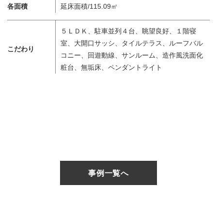
各面積
延床面積/115.09㎡
５ＬＤＫ、駐車並列４台、眺望良好、１階寝
室、大開口サッシ、タイルテラス、ルーフバル
こだわり
コニー、回遊動線、サンルーム、造作風洗面化
粧台、無垢床、ペンダントライト
事例一覧へ