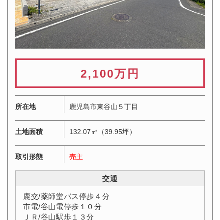
2,100万円
所在地
鹿児島市東谷山５丁目
土地面積
132.07㎡（39.95坪）
取引形態
売主
交通
鹿交/薬師堂バス停歩４分
市電/谷山電停歩１０分
ＪＲ/谷山駅歩１３分