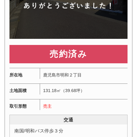
1,390万円
所在地
鹿児島市明和２丁目
土地面積
131.18㎡（39.68坪）
取引形態
売主
交通
南国/明和バス停歩３分