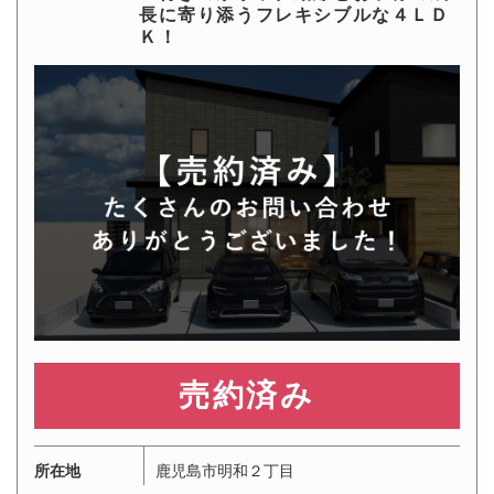
長に寄り添うフレキシブルな４ＬＤ
Ｋ！
3,420万円
所在地
鹿児島市明和２丁目