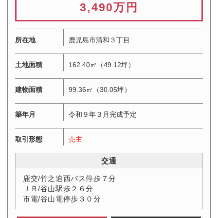
3,490万円
所在地
鹿児島市清和３丁目
土地面積
162.40㎡（49.12坪）
建物面積
99.36㎡（30.05坪）
築年月
令和９年３月完成予定
取引形態
売主
交通
鹿交/竹之迫西バス停歩７分
ＪＲ/谷山駅歩２６分
市電/谷山電停歩３０分