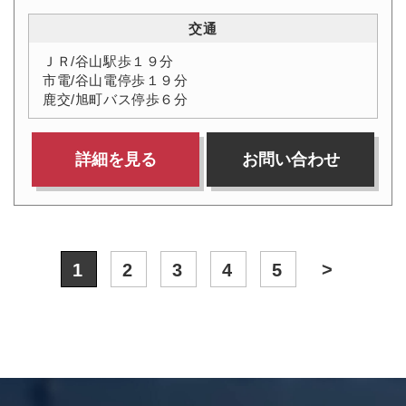
交通
ＪＲ/谷山駅歩１９分
市電/谷山電停歩１９分
鹿交/旭町バス停歩６分
詳細を見る
お問い合わせ
>
1
2
3
4
5