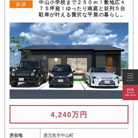
中山小学校まで２５０ｍ！敷地広々
新築
７５坪超！ゆったり南庭と並列５台
駐車が叶える贅沢な平屋の暮らし。
4,240万円
所在地
鹿児島市中山町