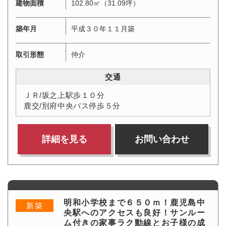
建物面積
102.80㎡（31.09坪）
築年月
平成３０年１１月築
取引形態
仲介
交通
ＪＲ/坂之上駅歩１０分
鹿交/別府中央バス停歩５分
詳細を見る
お問い合わせ
明和小学校まで６５０ｍ！鹿児島中
新築
央駅へのアクセスも良好！サンルー
ム付きの家事ラク動線とお子様の成