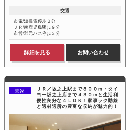
交通
市電/涙橋電停歩３分
ＪＲ/南鹿児島駅歩９分
市営/郡元バス停歩３分
詳細を見る
お問い合わせ
ＪＲ／坂之上駅まで８００ｍ・タイ
売家
ヨー坂之上店まで４３０ｍと生活利
便性良好な４ＬＤＫ！家事ラク動線
と適材適所の豊富な収納が魅力的！