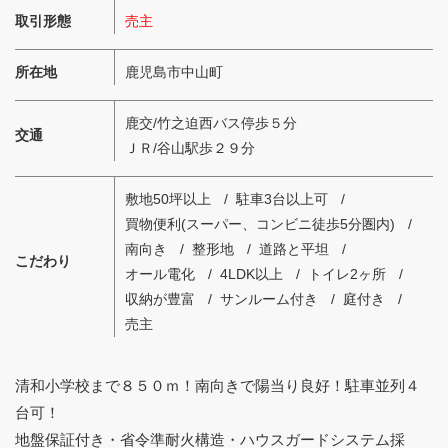
取引形態
売主
所在地
鹿児島市中山町
鹿交/竹之迫西バス停歩５分
交通
ＪＲ/谷山駅歩２９分
敷地50坪以上
駐車3台以上可
買物便利(スーパー、コンビニ徒歩5分圏内)
南向き
整形地
道路と平坦
こだわり
オール電化
4LDK以上
トイレ2ヶ所
収納が豊富
サンルーム付き
庭付き
売主
清和小学校まで８５０ｍ！南向きで陽当り良好！駐車並列４
台可！
地盤保証付き・省令準耐火構造・ハウスガードシステム採