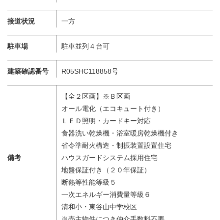
接道状況
一方
駐車場
駐車並列４台可
建築確認番号
R05SHC118858号
【全２区画】※Ｂ区画
オール電化（エコキュート付き）
ＬＥＤ照明・カードキー対応
食器洗い乾燥機・浴室暖房乾燥機付き
省令準耐火構造・制振装置設置住宅
備考
ハウスガードシステム採用住宅
地盤保証付き（２０年保証）
断熱等性能等級５
一次エネルギー消費量等級６
清和小・東谷山中学校区
※売主物件につき仲介手数料不要