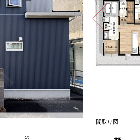
ＬＤＫ（2026
に荷物をＣＧ消