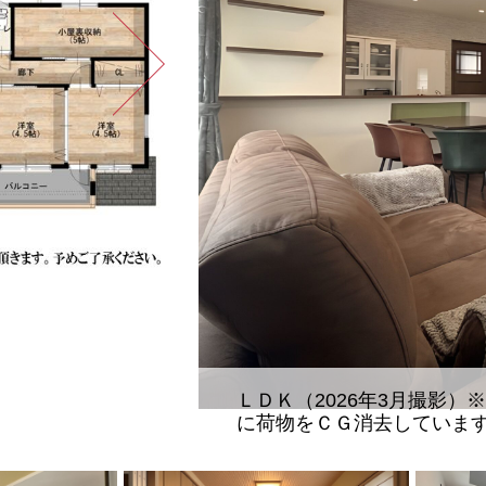
メージ把握のため
ＬＤＫ（2026年3月撮影
に荷物をＣＧ消去していま