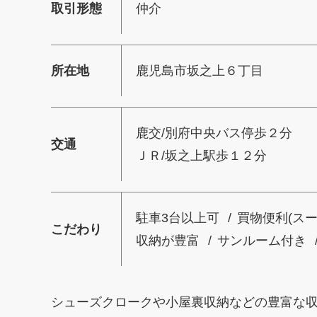
取引形態
仲介
所在地
鹿児島市坂之上６丁目
鹿交/別府中央バス停歩２分
交通
ＪＲ/坂之上駅歩１２分
駐車3台以上可
買物便利(ス
こだわり
収納が豊富
サンルーム付き
シューズクロークや小屋裏収納などの豊富な