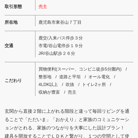
取引形態
売主
所在地
鹿児島市東谷山７丁目
鹿交/入来バス停歩３分
交通
市電/谷山電停歩１９分
JR/谷山駅歩２６分
買物便利(スーパー、コンビニ徒歩5分圏内)
整形地
道路と平坦
オール電化
こだわり
4LDK以上
吹抜
トイレ2ヶ所
収納が豊富
売主
玄関から直接２階に上がれる階段と違って毎回リビングを通
ることで「ただいま」「おかえり」と家族のコミュニケーシ
ョンがとれる、家族のつながりを大事にした設計プラン！
建具を開放することでＬＤＫと繋がり、１つの空間として使