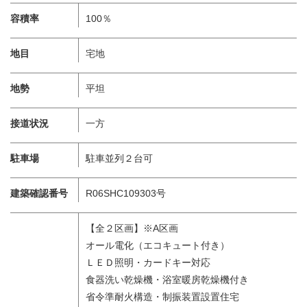
容積率
100％
地目
宅地
地勢
平坦
接道状況
一方
駐車場
駐車並列２台可
建築確認番号
R06SHC109303号
【全２区画】※A区画
オール電化（エコキュート付き）
ＬＥＤ照明・カードキー対応
食器洗い乾燥機・浴室暖房乾燥機付き
省令準耐火構造・制振装置設置住宅