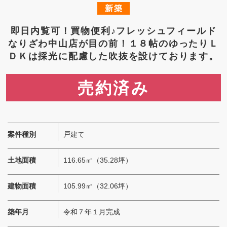
新築
即日内覧可！買物便利♪フレッシュフィールド
なりざわ中山店が目の前！１８帖のゆったりＬ
ＤＫは採光に配慮した吹抜を設けております。
3,460
万円
案件種別
戸建て
土地面積
116.65㎡（35.28坪）
建物面積
105.99㎡（32.06坪）
築年月
令和７年１月完成