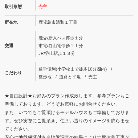
取引形態
売主
所在地
鹿児島市清和１丁目
鹿交/新入バス停歩１分
交通
市電/谷山電停歩１１分
JR/谷山駅歩１３分
通学便利(小学校まで徒歩10分圏内)
こだわり
整形地
道路と平坦
売主
★自由設計★お好みのプラン作成致します。参考プランもご
準備しております。どうぞお気軽にお問合せください。
また、いつでもご覧頂けるモデルハウスもご準備しておりま
す。ぜひ実際にご覧頂き、住まい造りのイメージを膨らませ
てください。
安心の地盤保証付き※地盤調査の結果により地盤改良工事が