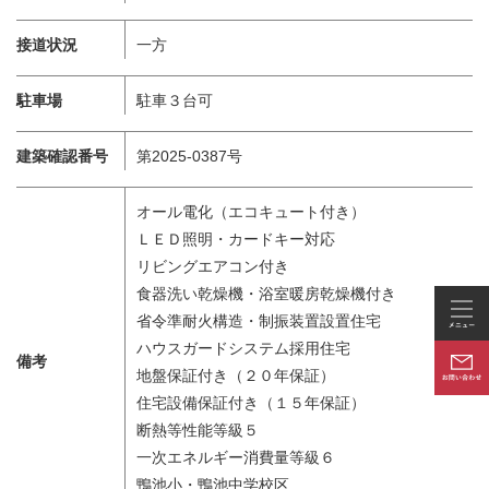
接道状況
一方
駐車場
駐車３台可
建築確認番号
第2025-0387号
オール電化（エコキュート付き）
ＬＥＤ照明・カードキー対応
リビングエアコン付き
食器洗い乾燥機・浴室暖房乾燥機付き
省令準耐火構造・制振装置設置住宅
ハウスガードシステム採用住宅
備考
地盤保証付き（２０年保証）
住宅設備保証付き（１５年保証）
断熱等性能等級５
一次エネルギー消費量等級６
鴨池小・鴨池中学校区