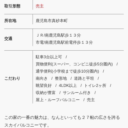
取引形態
売主
所在地
鹿児島市真砂本町
ＪＲ/南鹿児島駅歩１３分
交通
市電/南鹿児島駅前電停歩１３分
駐車3台以上可
買物便利(スーパー、コンビニ徒歩5分圏内)
通学便利(小学校まで徒歩10分圏内)
こだわり
南向き
整形地
道路と平坦
眺望良好
4LDK以上
トイレ2ヶ所
収納が豊富
サンルーム付き
屋上・ルーフバルコニー
売主
この家の一番の魅力は、なんといっても２７帖の広さを誇る
スカイバルコニーです。