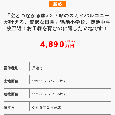
新築
「空とつながる家♪２７帖のスカイバルコニー
が叶える、贅沢な日常」鴨池小学校、鴨池中学
校至近！お子様を育むのに適した立地です！
4,890
万円
案件種別
戸建て
土地面積
139.99㎡（42.34坪）
建物面積
112.60㎡（34.06坪）
築年月
令和８年２月完成