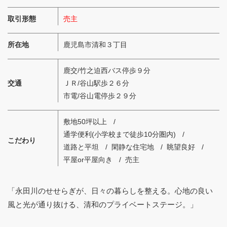
取引形態
売主
所在地
鹿児島市清和３丁目
鹿交/竹之迫西バス停歩９分
交通
ＪＲ/谷山駅歩２６分
市電/谷山電停歩２９分
敷地50坪以上
通学便利(小学校まで徒歩10分圏内)
こだわり
道路と平坦
閑静な住宅地
眺望良好
平屋or平屋向き
売主
「永田川のせせらぎが、日々の暮らしを整える。心地の良い
風と光が通り抜ける、清和のプライベートステージ。」