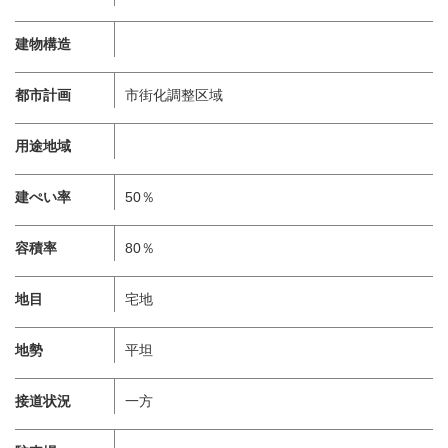
建物構造
都市計画
市街化調整区域
用途地域
建ぺい率
50％
容積率
80％
地目
宅地
地勢
平坦
接道状況
一方