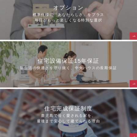
オプション
標準仕様に「あなたらしさ」をプラス
毎日がもっと楽しくなる特別な選択
住宅設備保証15年保証
新生活の快適さを守り抜く、中央ハウスの⾧期保証
住宅完成保証制度
鹿児島で⾧く愛される家を、
最後まで安心して建てられる理由