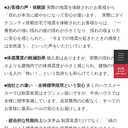
■お客様の声・体験談
実際の地震を体験されたお客様から
「揺れが本当に緩やかになって安心が違います」
実際にダイ
ナコンティ搭載住宅で地震を体験されたお客様からは、 「一
番初めの強い揺れの後の揺れが小さくなり、揺れの収まり方
に安心を感じられた」 「今までの地震が起きたときの感覚と
は全然違う」 といった声をいただいています。
■体感震度の軽減効果
個人差はありますが、実際の揺れの大き
さよりも建物内での体感震度が小さく感じられ、建物の中に
いる人の「怖い！」という気持ちも和らげてくれます。
■他社との違い
・全棟標準採用という安心
多くのハウスメー
カーでは制震装置はオプション扱いですが、中央ハウスでは
全棟に標準装備しています。追加費用の心配なく、すべての
お客様に最高レベルの安心をお届けします。
・総合的な性能向上システム
制震装置だけでなく、「緑の