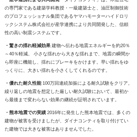
の専門家である建築学科教授・一級建築士と、油圧制御技術
のプロフェッショナル集団であるヤマハモーターハイドロリ
ックシステム株式会社が産学連携により共同開発した、信頼
性の高い制震システムです。
・驚きの揺れ軽減効果
建物へ伝わる地震エネルギーを約20％
～40％軽減。
小さな揺れから大きな揺れまで、地震の瞬間か
ら即座に機能し、揺れにブレーキをかけます。早い揺れをゆ
っくりに、大きい揺れを小さくしてくれるのです。
・優れた耐久性能
100万回連続加振による耐久試験をクリア。
繰り返しの地震を想定した厳しい耐久試験において、最初か
ら最後まで変わらない効果の継続が証明されています。
・熊本地震での実績
2016年に発生した熊本地震では、多くの
建物が被害を受けましたが、ダイナコンティを取り付けてい
た建物では大きな被害はありませんでした。