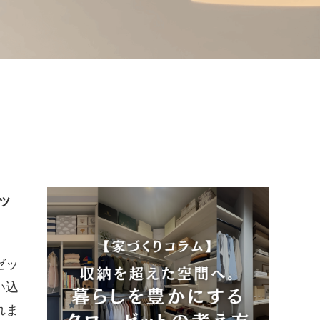
ッ
ゼッ
い込
れま