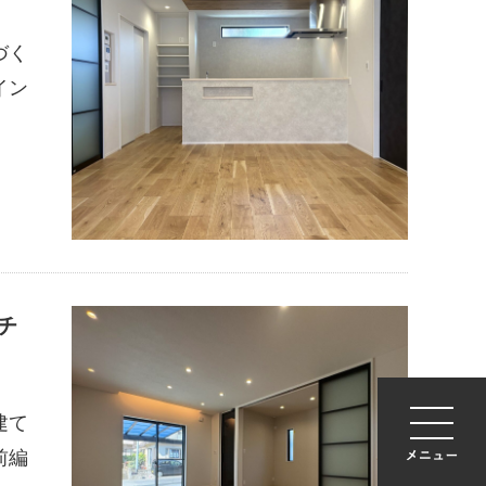
づく
イン
チ
建て
前編