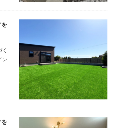
"を
づく
イン
"を