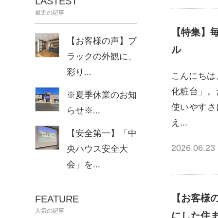
LASTEST
最近の記事
【特集】
【お客様の声】ブ
ル
ラックの外観に、
彩り...
こんにちは
化粧台」。
※夏季休業のお知
使いやすさ
らせ※...
え...
【安全第一】「中
2026.06.23
央ハウス安全大
会」を...
【お客様
FEATURE
人気の記事
にした住