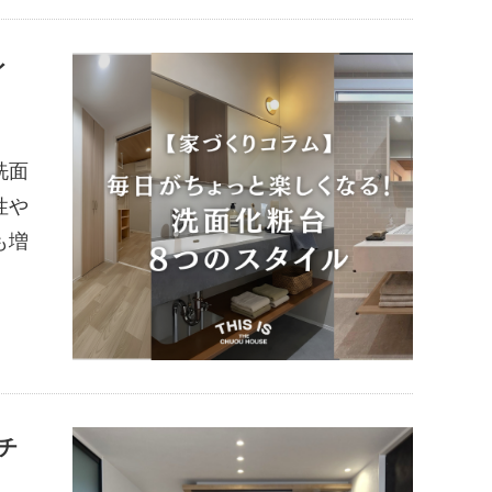
イ
洗面
性や
も増
チ