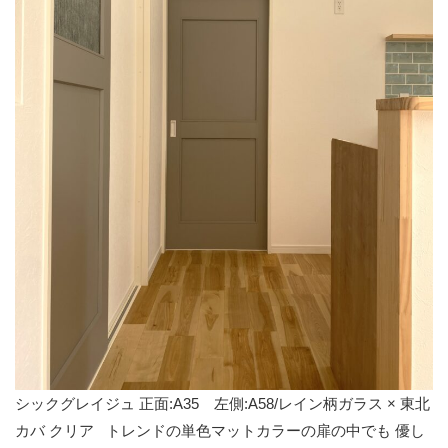
シックグレイジュ 正面:A35 左側:A58/レイン柄ガラス × 東北
カバ クリア トレンドの単色マットカラーの扉の中でも 優し