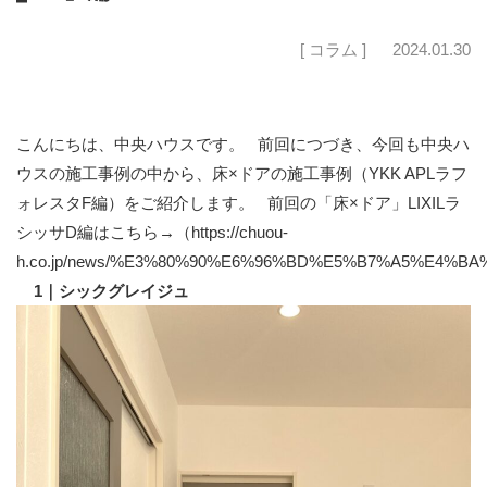
[ コラム ]
2024.01.30
こんにちは、中央ハウスです。 前回につづき、今回も中央ハ
ウスの施工事例の中から、床×ドアの施工事例（YKK APLラフ
ォレスタF編）をご紹介します。 前回の「床×ドア」LIXILラ
シッサD編はこちら→（
https://chuou-
h.co.jp/news/%E3%80%90%E6%96%BD%E5%B7%A5%E4
1｜シックグレイジュ