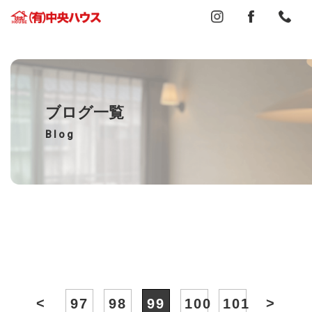
ブログ一覧
Blog
<
>
97
98
99
100
101