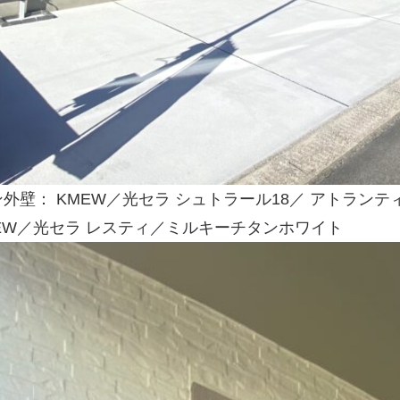
外壁： KMEW／光セラ シュトラール18／ アトランテ
MEW／光セラ レスティ／ミルキーチタンホワイト