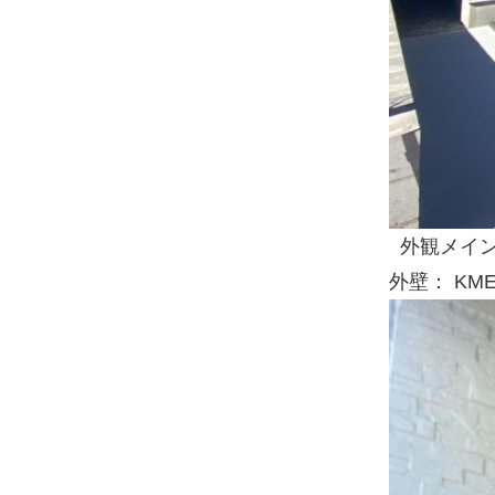
外観メイン
外壁： K