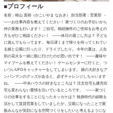
■プロフィール
名前：栫山 直樹（かこいやま なおき） 担当部署：営業部 -
——お仕事内容を教えてください！ 家づくりのお手伝いから
仲介業務も行います！ ご自宅、相続物件のご売却をお考えの
方もぜひご相談ください！ ——-休日の過ごし方は？ 子ども
に遊んでもらってます。 毎日遅くまで帰りを待ってくれてい
る娘と公園に行ったり、ドライブしたり。 今年の夏は、人生
初の花火を一緒に観に行けたのが思い出です！ ——-趣味や
マイブームを教えてください！ ゲームセンターに行くと、つ
いついUFOキャッチャーをしてしまいます。 娘の大好きなア
ンパンマンのグッズがあると、必ずチャレンジしちゃいます
ね。 -——中央ハウスの好きなところは？ 注文住宅も建売住
宅も変わらない愛情を注いでいるところです。 ——-家づく
りの仕事をすることになったキッカケは？ 独身時代の経験を
活かして賃貸営業をしていましたが、父親になったことで家
族みんなが笑顔になる空間づくりをしたいと考えるようにな