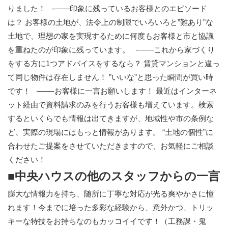
りました！ -——印象に残っているお客様とのエピソード
は？ お客様の土地が、法令上の制限でいろいろと”難あり”な
土地で、理想の家を実現するために何度もお客様と市と協議
を重ねたのが印象に残っています。 -——これから家づくり
をする方に1つアドバイスをするなら？ 賃貸マンションと違っ
て同じ物件は存在しません！ ”いいな”と思った瞬間が買い時
です！ ——-お客様に一言お願いします！ 最近はインターネ
ット経由で資料請求のみを行うお客様も増えています。検索
するといくらでも情報は出てきますが、地域性や市の条例な
ど、実際の現場にはもっと情報があります。 “土地の個性”に
合わせたご提案をさせていただきますので、お気軽にご相談
ください！
■中央ハウスの他のスタッフからの一言
膨大な情報力を持ち、随所に丁寧な対応が光る爽やかさに憧
れます！今までに培った多彩な経験から、意外かつ、トリッ
キーな特技をお持ちなのもカッコイイです！（工務課・鬼