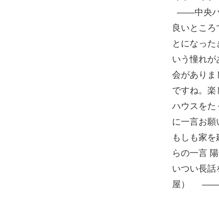
——中央ハ
良いところ
とになった
いう憧れが
会がありま
ですね。楽
ハウスをた
に一言お願
もしも家を
らの一言 
いつい長話
屋） ——