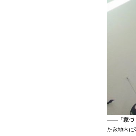
——「家づ
た敷地内に