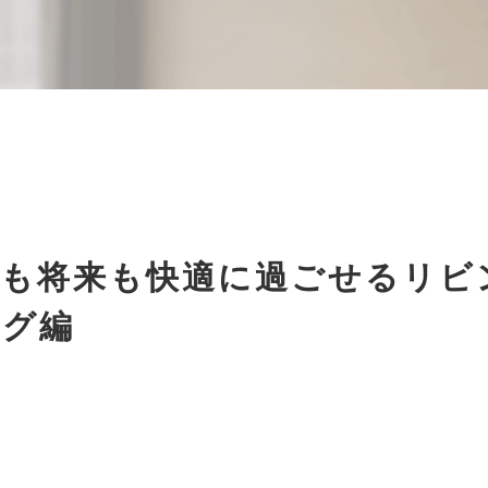
今も将来も快適に過ごせるリビ
ング編