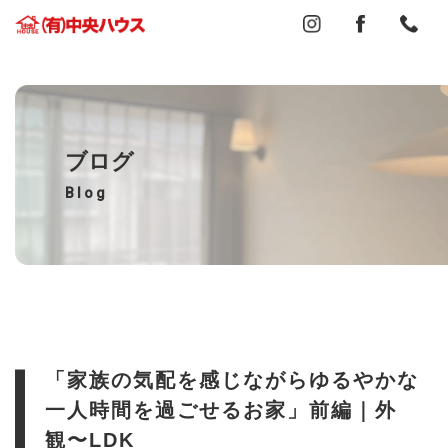
ブログ
Blog
「家族の気配を感じながらゆるやかな
一人時間を過ごせるお家」前編｜外
観〜LDK