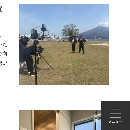
賀
す。
いた
で向
想い
｜