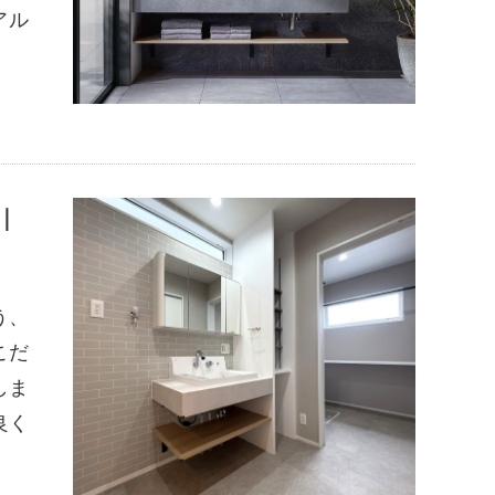
アル
｜
う、
こだ
しま
良く