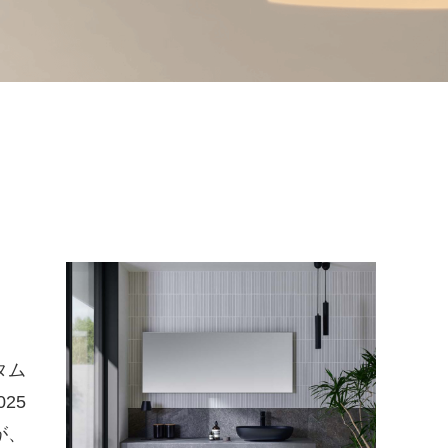
タム
25
が、