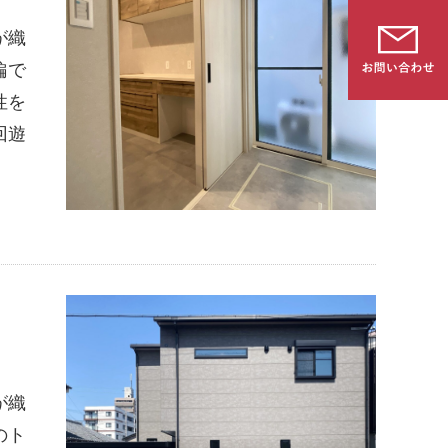
が織
編で
性を
回遊
｜
が織
のト