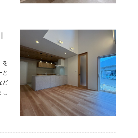
｜
」を
ーと
など
まし