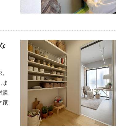
な
家。
しま
材適
ク家