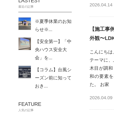
LASTEST
2026.04.14
最近の記事
※夏季休業のお知
【施工事
らせ※...
外観〜LD
【安全第一】「中
央ハウス安全大
こんにちは
会」を...
テーマに、
木目が調和
【コラム】台風シ
和の要素を
ーズン前に知って
た。 お家
おき...
2026.04.09
FEATURE
人気の記事