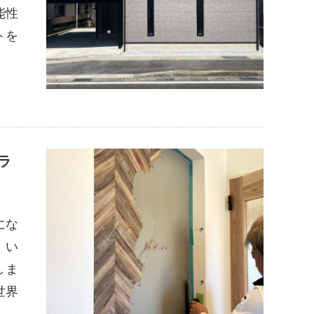
能性
トを
ラ
にな
、い
しま
世界